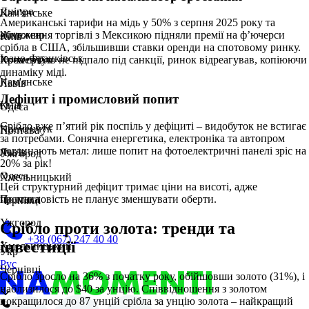
Дніпро
Кам'янське
Американські тарифи на мідь у 50% з серпня 2025 року та
Житомир
обмеження торгівлі з Мексикою підняли премії на ф’ючерси
Київ
срібла в США, збільшивши ставки оренди на спотовому ринку.
Івано-Франківськ
Кременчук
Хоча срібло не підпало під санкції, ринок відреагував, копіюючи
динаміку міді.
Кам'янське
Львів
Дефіцит і промисловий попит
Київ
Одеса
Срібло вже п’ятий рік поспіль у дефіциті – видобуток не встигає
Кременчук
Полтава
за потребами. Сонячна енергетика, електроніка та автопром
поглинають метал: лише попит на фотоелектричні панелі зріс на
Львів
Ужгород
20% за рік!
Одеса
Хмельницький
Цей структурний дефіцит тримає ціни на висоті, адже
промисловість не планує зменшувати оберти.
Полтава
Чернівці
Ужгород
Срібло проти золота: тренди та
+38 (067) 247 40 40
інвестиції
Хмельницький
Укр
Рус
Чернівці
Срібло зросло на 36% з початку року, обійшовши золото (31%), і
наблизилося до $40 за унцію. Співвідношення з золотом
покращилося до 87 унцій срібла за унцію золота – найкращий