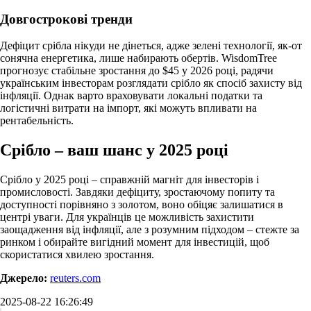
Довгострокові тренди
Дефіцит срібла нікуди не дінеться, адже зелені технології, як-от
сонячна енергетика, лише набирають обертів. WisdomTree
прогнозує стабільне зростання до $45 у 2026 році, радячи
українським інвесторам розглядати срібло як спосіб захисту від
інфляції. Однак варто враховувати локальні податки та
логістичні витрати на імпорт, які можуть впливати на
рентабельність.
Срібло – ваш шанс у 2025 році
Срібло у 2025 році – справжній магніт для інвесторів і
промисловості. Завдяки дефіциту, зростаючому попиту та
доступності порівняно з золотом, воно обіцяє залишатися в
центрі уваги. Для українців це можливість захистити
заощадження від інфляції, але з розумним підходом – стежте за
ринком і обирайте вигідний момент для інвестицій, щоб
скористатися хвилею зростання.
Джерело:
r
euters.com
2025-08-22 16:26:49