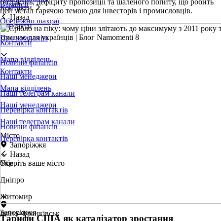
потрясінь, дефіциту пропозиції та шаленого попиту, що робить
Вакансії
Контакти
цей метал гарячою темою для інвесторів і промисловців.
Назад
Обережно шахраї
Контакти
Про компанію
Контакти
Мапа відділень
Новини фінансів
Контакти
Наші менеджери
Мапа відділень
Наші телеграм канали
Наші менеджери
Перевірка контактів
Наші телеграм канали
Новини фінансів
Місто
Перевірка контактів
Запоріжжя
Назад
Оберіть ваше місто
Укр
Дніпро
Житомир
Запоріжжя
Івано-Франківськ
Тарифи США як каталізатор зростання