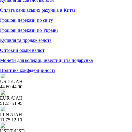
Купівля зіпсованої валюти
Оплата банківських рахунків в Китаї
Грошові перекази по світу
Грошові перекази по Україні
Купівля та продаж золота
Оптовий обмін валют
Монети для колекції, інвестицій та подарунка
Політика конфіденційності
USD
/UAH
44.60
44.90
EUR
/UAH
51.55
51.95
PLN
/UAH
11.75
12.10
USDT
/USD