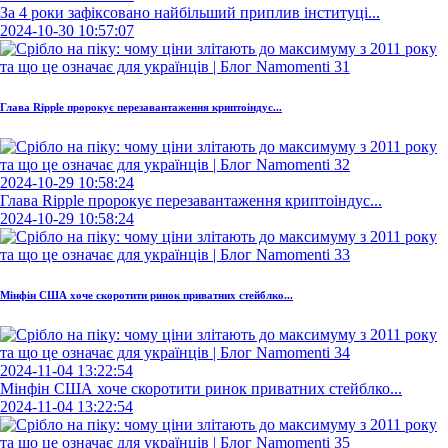
За 4 роки зафіксовано найбільший приплив інституці...
2024-10-30 10:57:07
Глава Ripple пророкує перезавантаження криптоіндус...
2024-10-29 10:58:24
Глава Ripple пророкує перезавантаження криптоіндус...
2024-10-29 10:58:24
Мінфін США хоче скоротити ринок приватних стейблко...
2024-11-04 13:22:54
Мінфін США хоче скоротити ринок приватних стейблко...
2024-11-04 13:22:54