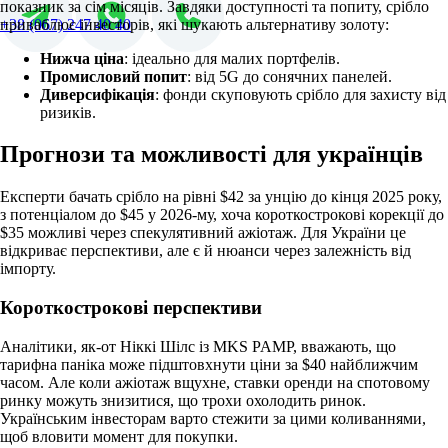
показник за сім місяців. Завдяки доступності та попиту, срібло
приваблює інвесторів, які шукають альтернативу золоту:
+38 (067) 247 40 40
Нижча ціна
: ідеально для малих портфелів.
Промисловий попит
: від 5G до сонячних панелей.
Диверсифікація
: фонди скуповують срібло для захисту від
ризиків.
Прогнози та можливості для українців
Експерти бачать срібло на рівні $42 за унцію до кінця 2025 року,
з потенціалом до $45 у 2026-му, хоча короткострокові корекції до
$35 можливі через спекулятивний ажіотаж. Для України це
відкриває перспективи, але є й нюанси через залежність від
імпорту.
Короткострокові перспективи
Аналітики, як-от Ніккі Шілс із MKS PAMP, вважають, що
тарифна паніка може підштовхнути ціни за $40 найближчим
часом. Але коли ажіотаж вщухне, ставки оренди на спотовому
ринку можуть знизитися, що трохи охолодить ринок.
Українським інвесторам варто стежити за цими коливаннями,
щоб вловити момент для покупки.