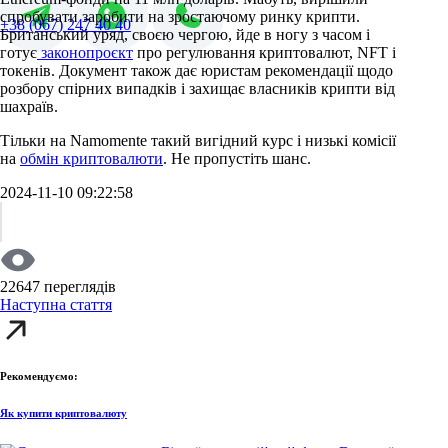
спробувати заробити на зростаючому ринку крипти.
+38 (067) 247 40 40
Британський уряд, своєю чергою, йде в ногу з часом і
готує
законопроєкт
про регулювання криптовалют, NFT і
токенів. Документ також дає юристам рекомендації щодо
розбору спірних випадків і захищає власників крипти від
шахраїв.
Тільки на Namomente такий вигідний курс і низькі комісії
на
обмін криптовалюти
. Не пропустіть шанс.
2024-11-10 09:22:58
22647 переглядів
Наступна стаття
Рекомендуємо:
Як купити криптовалюту