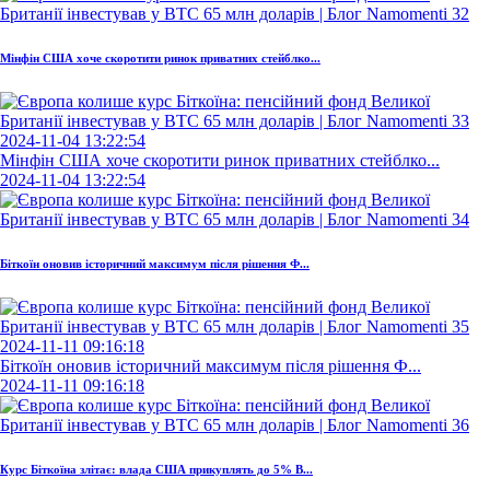
Мінфін США хоче скоротити ринок приватних стейблко...
2024-11-04 13:22:54
Мінфін США хоче скоротити ринок приватних стейблко...
2024-11-04 13:22:54
Біткоїн оновив історичний максимум після рішення Ф...
2024-11-11 09:16:18
Біткоїн оновив історичний максимум після рішення Ф...
2024-11-11 09:16:18
Курс Біткоїна злітає: влада США прикуплять до 5% B...