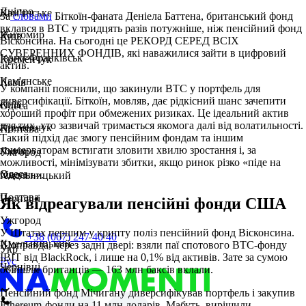
Дніпро
Кам'янське
За
словами
Біткоїн-фаната Деніела Баттена, британський фонд
вклався в BTC у тридцять разів потужніше, ніж пенсійний фонд
Житомир
Київ
Вісконсина. На сьогодні це РЕКОРД СЕРЕД ВСІХ
СУВЕРЕННИХ ФОНДІВ, які наважилися зайти в цифровий
Івано-Франківськ
Кременчук
актив.
Кам'янське
Львів
У компанії пояснили, що закинули BTC у портфель для
диверсифікації. Біткоїн, мовляв, дає рідкісний шанс зачепити
Київ
Одеса
хороший профіт при обмежених ризиках. Це ідеальний актив
для тих, хто зазвичай тримається якомога далі від волатильності.
Кременчук
Полтава
Такий підхід дає змогу пенсійним фондам та іншим
консерваторам встигати зловити хвилю зростання і, за
Львів
Ужгород
можливості, мінімізувати збитки, якщо ринок різко «піде на
Одеса
південь».
Хмельницький
Полтава
Чернівці
Як відреагували пенсійні фонди США
Ужгород
У Штатах першим у крипту поліз пенсійний фонд Вісконсина.
+38 (067) 247 40 40
Хмельницький
Щоправда, через задні двері: взяли паї спотового BTC-фонду
Укр
IBIT від BlackRock, і лише на 0,1% від активів. Зате за сумою
Рус
Чернівці
обійшли британців — 163 млн баксів вклали.
Пенсійний фонд Мічигану диверсифікував портфель і закупив
Ethereum-фонди на 11 млн доларів. Мабуть, вирішили