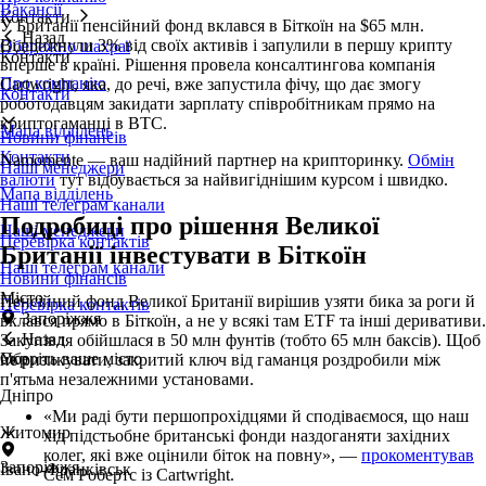
Вакансії
Контакти
У Британії пенсійний фонд вклався в Біткоїн на $65 млн.
Назад
Відщипнули 3% від своїх активів і запулили в першу крипту
Обережно шахраї
Контакти
вперше в країні. Рішення провела консалтингова компанія
Про компанію
Cartwright, яка, до речі, вже запустила фічу, що дає змогу
Контакти
роботодавцям закидати зарплату співробітникам прямо на
криптогаманці в BTC.
Мапа відділень
Новини фінансів
Контакти
Namomente — ваш надійний партнер на крипторинку.
Обмін
Наші менеджери
валюти
тут відбувається за найвигіднішим курсом і швидко.
Мапа відділень
Наші телеграм канали
Подробиці про рішення Великої
Наші менеджери
Перевірка контактів
Британії інвестувати в Біткоїн
Наші телеграм канали
Новини фінансів
Місто
Пенсійний фонд Великої Британії вирішив узяти бика за роги й
Перевірка контактів
Запоріжжя
вклався прямо в Біткоїн, а не у всякі там ETF та інші деривативи.
Назад
Закупівля обійшлася в 50 млн фунтів (тобто 65 млн баксів). Щоб
Оберіть ваше місто
Укр
не ризикувати, закритий ключ від гаманця роздробили між
п'ятьма незалежними установами.
Дніпро
«Ми раді бути першопрохідцями й сподіваємося, що наш
Житомир
хід підстьобне британські фонди наздоганяти західних
колег, які вже оцінили біток на повну», —
прокоментував
Запоріжжя
Івано-Франківськ
Сем Робертс із Cartwright.