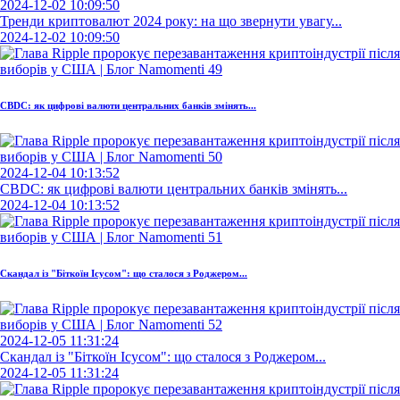
2024-12-02 10:09:50
Тренди криптовалют 2024 року: на що звернути увагу...
2024-12-02 10:09:50
CBDC: як цифрові валюти центральних банків змінять...
2024-12-04 10:13:52
CBDC: як цифрові валюти центральних банків змінять...
2024-12-04 10:13:52
Скандал із "Біткоїн Ісусом": що сталося з Роджером...
2024-12-05 11:31:24
Скандал із "Біткоїн Ісусом": що сталося з Роджером...
2024-12-05 11:31:24