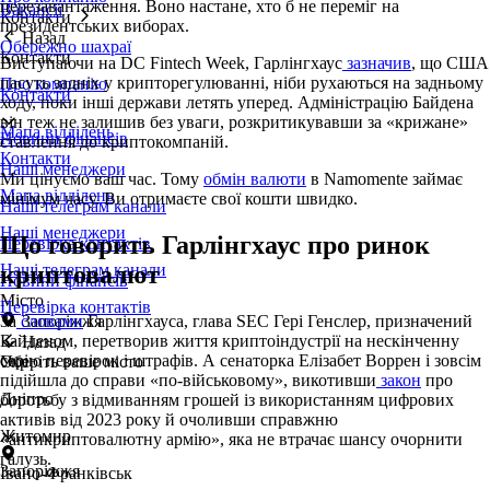
перезавантаження. Воно настане, хто б не переміг на
Вакансії
Контакти
президентських виборах.
Назад
Обережно шахраї
Контакти
Виступаючи на DC Fintech Week, Гарлінгхаус
зазначив
, що США
пасуть задніх у крипторегулюванні, ніби рухаються на задньому
Про компанію
Контакти
ходу, поки інші держави летять уперед. Адміністрацію Байдена
він теж не залишив без уваги, розкритикувавши за «крижане»
Мапа відділень
Новини фінансів
ставлення до криптокомпаній.
Контакти
Наші менеджери
Ми цінуємо ваш час. Тому
обмін валюти
в Namomente займає
Мапа відділень
мінімум часу. Ви отримаєте свої кошти швидко.
Наші телеграм канали
Наші менеджери
Що говорить Гарлінгхаус про ринок
Перевірка контактів
криптовалют
Наші телеграм канали
Новини фінансів
Місто
Перевірка контактів
За
словами
Гарлінгхауса, глава SEC Гері Генслер, призначений
Запоріжжя
Байденом, перетворив життя криптоіндустрії на нескінченну
Назад
серію перевірок і штрафів. А сенаторка Елізабет Воррен і зовсім
Оберіть ваше місто
Укр
підійшла до справи «по-військовому», викотивши
закон
про
Дніпро
боротьбу з відмиванням грошей із використанням цифрових
активів від 2023 року й очоливши справжню
Житомир
«антикриптовалютну армію», яка не втрачає шансу очорнити
галузь.
Запоріжжя
Івано-Франківськ