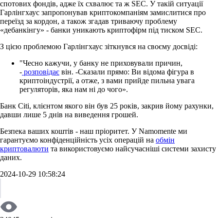
спотових фондів, адже їх схвалює та ж SEC. У такій ситуації
Гарлінгхаус запропонував криптокомпаніям замислитися про
переїзд за кордон, а також згадав триваючу проблему
«дебанкінгу» - банки уникають криптофірм під тиском SEC.
З цією проблемою Гарлінгхаус зіткнувся на своєму досвіді:
"Чесно кажучи, у банку не приховували причин,
-
розповідає
він. -Сказали прямо: Ви відома фігура в
криптоіндустрії, а отже, з вами прийде пильна увага
регуляторів, яка нам ні до чого».
Банк Citi, клієнтом якого він був 25 років, закрив йому рахунки,
давши лише 5 днів на виведення грошей.
Безпека ваших коштів - наш пріоритет. У Namomente ми
гарантуємо конфіденційність усіх операцій на
обмін
криптовалюти
та використовуємо найсучасніші системи захисту
даних.
2024-10-29 10:58:24