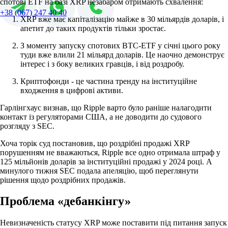
спотові ETF на базі XRP незабаром отримають схвалення:
+38 (067) 247 40 40
XRP вже має капіталізацію майже в 30 мільярдів доларів, і
апетит до таких продуктів тільки зростає.
З моменту запуску спотових BTC-ETF у січні цього року
туди вже влили 21 мільярд доларів. Це наочно демонструє
інтерес і з боку великих гравців, і від роздробу.
Криптофонди - це частина тренду на інституційне
входження в цифрові активи.
Гарлінгхаус визнав, що Ripple варто було раніше налагодити
контакт із регуляторами США, а не доводити до судового
розгляду з SEC.
Хоча торік суд постановив, що роздрібні продажі XRP
порушенням не вважаються, Ripple все одно отримала штраф у
125 мільйонів доларів за інституційні продажі у 2024 році. А
минулого тижня SEC подала апеляцію, щоб переглянути
рішення щодо роздрібних продажів.
Проблема «дебанкінгу»
Невизначеність статусу XRP може поставити під питання запуск