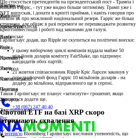
Що стосується претендентів на президентський пост - Трампа і
Дніпро
Кам'янське
Камали Гарріс, - тут уже видно більше оптимізму. Трамп уже і
NFT випускав, і донати в крипті приймав, і навіть говорив про
Житомир
Київ
біткоїн як про можливий національний резерв. Гарріс же більш
стримана, але обіцяє в разі перемоги не перешкоджати розвитку
Івано-Франківськ
Кременчук
криптоінвестицій і роботі над законами для галузі.
Кам'янське
Львів
Гарлінгхаус додав, що Ripple не скупиться на політичні внески:
Київ
Одеса
у цьому виборчому циклі компанія віддала майже 50
мільйонів доларів комітету FairShake, що підтримує
Кременчук
Полтава
кандидатів обох партій;
Львів
Ужгород
21 жовтня співзасновник Ripple Кріс Ларсен закинув у
передвиборчий фонд Гарріс 10 мільйонів доларів - на
Одеса
Хмельницький
додачу до мільйона, відправленого ще в серпні.
Полтава
Чернівці
Також Гарлінгхаус не планує «затиснути» грошенят, якщо
доведеться додати ще.
Ужгород
+38 (067) 247 40 40
Хмельницький
Спотові ETF на базі XRP скоро
Укр
Рус
отримають схвалення
Чернівці
В
інтерв'ю
Bloomberg Гарлінгхаус висловив упевненість, що