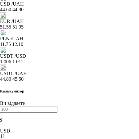
USD
/UAH
44.60
44.90
EUR
/UAH
51.55
51.95
PLN
/UAH
11.75
12.10
USDT
/USD
1.006
1.012
USDT
/UAH
44.80
45.50
Калькулятор
Ви віддаєте
$
USD