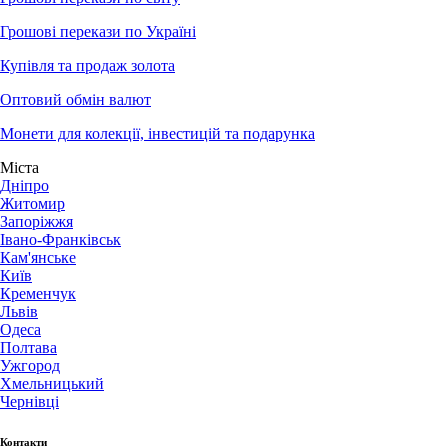
Грошові перекази по Україні
Купівля та продаж золота
Оптовий обмін валют
Монети для колекції, інвестицій та подарунка
Міста
Дніпро
Житомир
Запоріжжя
Івано-Франківськ
Кам'янське
Київ
Кременчук
Львів
Одеса
Полтава
Ужгород
Хмельницький
Чернівці
Контакти