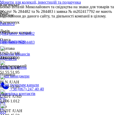
Монети для колекції, інвестицій та подарунка
Кам'янське
Бойко Віталій Миколайович та свідоцтва на знаки для товарів та
послуг № 284482 та № 284483 і заявка № m202417792 не мають
Київ
Про нас
відношення до даного сайту, та діяльності компанії в цілому.
Кременчук
Вакансії
Львів
Обережно шахраї
Документ №284482
Одеса
Про компанію
Документ №284483
Полтава
USD
/UAH
Новини фінансів
Ужгород
44.60
44.90
Контакти
Хмельницький
Мапа відділень
EUR
/UAH
51.55
51.95
Чернівці
Наші менеджери
PLN
/UAH
Наші телеграм канали
11.75
12.10
+38 (067) 247 40 40
Укр
Перевірка контактів
USDT
/USD
Рус
1.006
1.012
EN
Укр
IT
USDT
/UAH
RO