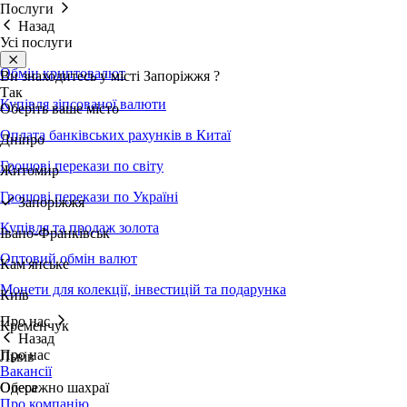
Послуги
Назад
Усі послуги
Обмін криптовалют
Ви знаходитесь у місті
Запоріжжя
?
Так
Купівля зіпсованої валюти
Оберіть ваше місто
Оплата банківських рахунків в Китаї
Дніпро
Грошові перекази по світу
Житомир
Грошові перекази по Україні
Запоріжжя
Купівля та продаж золота
Івано-Франківськ
Оптовий обмін валют
Кам'янське
Монети для колекції, інвестицій та подарунка
Київ
Про нас
Кременчук
Назад
Про нас
Львів
Вакансії
Обережно шахраї
Одеса
Про компанію