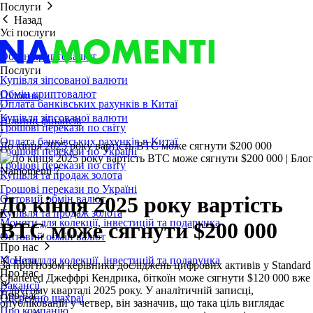
Послуги
Назад
Усі послуги
Обмін криптовалют
Послуги
Купівля зіпсованої валюти
Обмін криптовалют
Головна
Оплата банківських рахунків в Китаї
/
Купівля зіпсованої валюти
Новини фінансів
Грошові перекази по світу
/
Оплата банківських рахунків в Китаї
До кінця 2025 року вартість BTC може сягнути $200 000
Грошові перекази по Україні
Грошові перекази по світу
Купівля та продаж золота
Грошові перекази по Україні
До кінця 2025 року вартість
Оптовий обмін валют
Купівля та продаж золота
Монети для колекції, інвестицій та подарунка
BTC може сягнути $200 000
Оптовий обмін валют
Про нас
Монети для колекції, інвестицій та подарунка
Назад
За прогнозом керівника досліджень цифрових активів у Standard
Про нас
Chartered Джеффрі Кендрика, біткоїн може сягнути $120 000 вже
Вакансії
у другому кварталі 2025 року. У аналітичній записці,
Про нас
Обережно шахраї
опублікованій у четвер, він зазначив, що така ціль виглядає
Про компанію