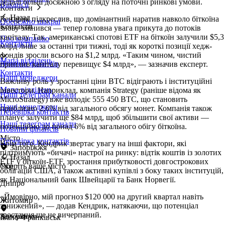
дедалі більш досяжною з огляду на поточні ринкові умови.
Вакансії
Контакти
Назад
Кендрик підкреслив, що домінантний наратив навколо біткоїна
Обережно шахраї
Контакти
знову змінився — тепер головна увага прикута до потоків
капіталу. Так, американські спотові ETF на біткоїн залучили $5,3
Про компанію
Контакти
млрд лише за останні три тижні, тоді як короткі позиції хедж-
фондів зросли всього на $1,2 млрд. «Таким чином, чистий
Мапа відділень
Новини фінансів
приплив капіталу перевищує $4 млрд», — зазначив експерт.
Контакти
Наші менеджери
Важливу роль у зростанні ціни BTC відіграють і інституційні
Мапа відділень
інвестори. Наприклад, компанія Strategy (раніше відома як
Наші телеграм канали
MicroStrategy) вже володіє 555 450 BTC, що становить
Наші менеджери
приблизно 2,6% від загального обсягу монет. Компанія також
Перевірка контактів
планує залучити ще $84 млрд, щоб збільшити свої активи —
Наші телеграм канали
потенційно до понад 6% від загального обігу біткоїна.
Новини фінансів
Місто
Перевірка контактів
Крім того, Кендрик звертає увагу на інші фактори, які
Запоріжжя
підтримують «бичачі» настрої на ринку: відтік коштів із золотих
Назад
ETF у біткоїн-ETF, зростання прибутковості довгострокових
Оберіть ваше місто
Укр
облігацій США, а також активні купівлі з боку таких інституцій,
як Національний банк Швейцарії та Банк Норвегії.
Дніпро
«Ймовірно, мій прогноз $120 000 на другий квартал навіть
Житомир
занижений», — додав Кендрик, натякаючи, що потенціал
зростання ще не вичерпаний.
Запоріжжя
Івано-Франківськ