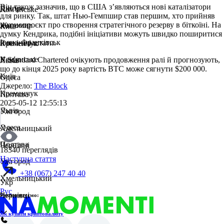
Він також зазначив, що в США з’являються нові каталізатори
Дніпро
Кам'янське
для ринку. Так, штат Нью-Гемпшир став першим, хто прийняв
законопроєкт про створення стратегічного резерву в біткоїні. На
Житомир
Київ
думку Кендрика, подібні ініціативи можуть швидко поширитися
Івано-Франківськ
й на інші штати.
Кременчук
Кам'янське
У Standard Chartered очікують продовження ралі й прогнозують,
Львів
що до кінця 2025 року вартість BTC може сягнути $200 000.
Київ
Одеса
Джерело:
The Block
Кременчук
Полтава
2025-05-12 12:55:13
Львів
Ужгород
Одеса
Хмельницький
Полтава
Чернівці
18340 переглядів
Наступна стаття
Ужгород
+38 (067) 247 40 40
Хмельницький
Укр
Рус
Чернівці
Рекомендуємо:
Як купити криптовалюту