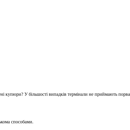
і купюри? У більшості випадків термінали не приймають порван
ькома способами.