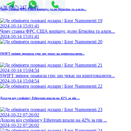
+38 (067) 247 40 40
Чому ставка ФРС США вирішує долю Біткоїна та альтк...
2024-10-14 15:01:41
Чому ставка ФРС США вирішує долю Біткоїна та альтк...
2024-10-14 15:01:41
SWIFT змінює правила гри: що чекає на криптовалюти...
2024-10-14 15:04:54
SWIFT змінює правила гри: що чекає на криптовалюти...
2024-10-14 15:04:54
Доходи від стейкінгу Ethereum впали на 42% за пів ...
2024-10-22 07:26:02
Доходи від стейкінгу Ethereum впали на 42% за пів ...
2024-10-22 07:26:02