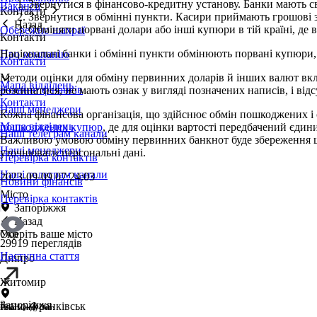
Звернутися в фінансово-кредитну установу. Банки мають св
Вакансії
Контакти
Звернутися в обмінні пункти. Касири приймають грошові зн
Назад
Обміняти порвані долари або інші купюри в тій країні, де в
Обережно шахраї
Контакти
Національні банки і обмінні пункти обмінюють порвані купюри,
Про компанію
Контакти
Методи оцінки для обміну первинних доларів й інших валют вкл
Мапа відділень
Новини фінансів
розсипатися, не мають ознак у вигляді позначених написів, і ві
Контакти
Наші менеджери
Кожна фінансова організація, що здійснює обмін пошкоджених і 
Мапа відділень
пошкоджених купюр
, де для оцінки вартості передбачений єдин
Наші телеграм канали
Важливою умовою обміну первинних банкнот буде збереження щон
Наші менеджери
уточнювати персональні дані.
Перевірка контактів
Наші телеграм канали
2023-09-09 07:24:03
Новини фінансів
Місто
Перевірка контактів
Запоріжжя
Назад
Оберіть ваше місто
Укр
29919 переглядів
Наступна стаття
Дніпро
Житомир
Запоріжжя
Івано-Франківськ
Рекомендуємо: