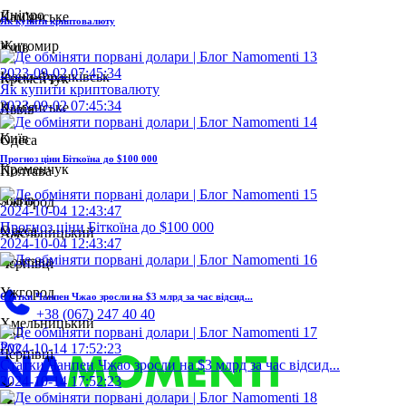
Дніпро
Кам'янське
Як купити криптовалюту
Житомир
Київ
2023-09-02 07:45:34
Івано-Франківськ
Кременчук
Як купити криптовалюту
2023-09-02 07:45:34
Кам'янське
Львів
Київ
Одеса
Прогноз ціни Біткоїна до $100 000
Кременчук
Полтава
Львів
Ужгород
2024-10-04 12:43:47
Прогноз ціни Біткоїна до $100 000
Одеса
Хмельницький
2024-10-04 12:43:47
Полтава
Чернівці
Ужгород
Статки Чанпен Чжао зросли на $3 млрд за час відсид...
+38 (067) 247 40 40
Хмельницький
Укр
Рус
2024-10-14 17:52:23
Чернівці
Статки Чанпен Чжао зросли на $3 млрд за час відсид...
2024-10-14 17:52:23