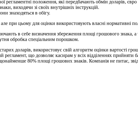
ої регламентні положення, які передбачають обмін доларів, євро
аки, виходячи зі своїх внутрішніх інструкцій.
они знаходяться в обігу.
 але при цьому для оцінки використовують власні нормативні по
ючають в себе визначення збереження площі грошового знака, а 
дсутня обробка спеціальним порошком.
старих доларів, використовує свій алгоритм оцінки вартості гр
ий регламент, що дозволяє касирам у всіх відділеннях прийняти б
айменше 80% площі грошових знаків. Компанія не питає, звідки 