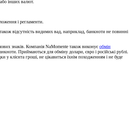
 або інших валют.
ложення і регламенти.
також відсутність видимих вад, наприклад, банкноти не повинні
ошових знаків. Компанія NaMomente також виконує
обмін
анкноти. Приймаються для обміну долари, євро і російські рублі.
у клієнта гроші, не цікавиться їхнім походженням і не буде