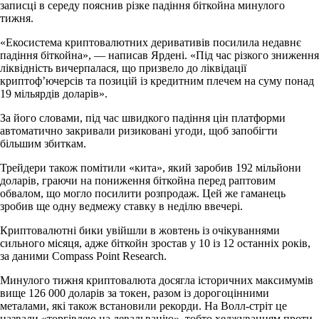
записці в середу пояснив різке падіння біткойна минулого
тижня.
«Екосистема криптовалютних деривативів посилила недавнє
падіння біткойна», — написав Ярдені. «Під час різкого зниження
ліквідність вичерпалася, що призвело до ліквідації
криптоф’ючерсів та позицій із кредитним плечем на суму понад
19 мільярдів доларів».
За його словами, під час швидкого падіння цін платформи
автоматично закривали ризиковані угоди, щоб запобігти
більшим збиткам.
Трейдери також помітили «кита», який заробив 192 мільйони
доларів, граючи на пониження біткойна перед раптовим
обвалом, що могло посилити розпродаж. Цей же гаманець
зробив ще одну ведмежу ставку в неділю ввечері.
Криптовалютні бики увійшли в жовтень із очікуваннями
сильного місяця, адже біткойн зростав у 10 із 12 останніх років,
за даними Compass Point Research.
Минулого тижня криптовалюта досягла історичних максимумів
вище 126 000 доларів за токен, разом із дорогоцінними
металами, які також встановили рекорди. На Волл-стріт це
назвали «торгівлею на девальвацію», тобто хеджуванням проти