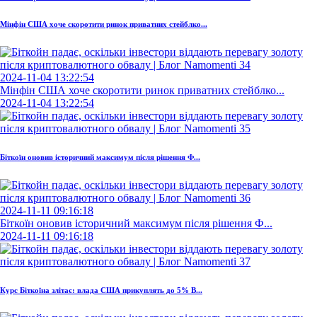
Мінфін США хоче скоротити ринок приватних стейблко...
2024-11-04 13:22:54
Мінфін США хоче скоротити ринок приватних стейблко...
2024-11-04 13:22:54
Біткоїн оновив історичний максимум після рішення Ф...
2024-11-11 09:16:18
Біткоїн оновив історичний максимум після рішення Ф...
2024-11-11 09:16:18
Курс Біткоїна злітає: влада США прикуплять до 5% B...