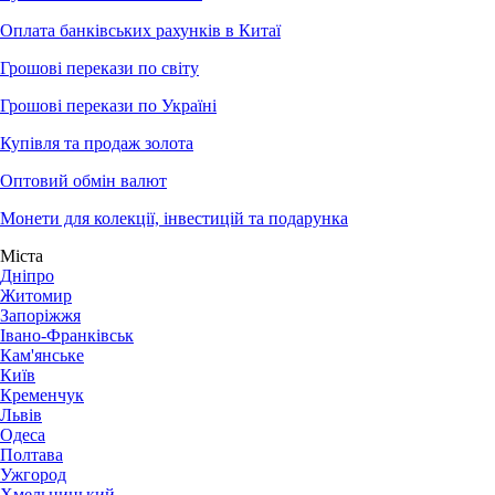
Оплата банківських рахунків в Китаї
Грошові перекази по світу
Грошові перекази по Україні
Купівля та продаж золота
Оптовий обмін валют
Монети для колекції, інвестицій та подарунка
Міста
Дніпро
Житомир
Запоріжжя
Івано-Франківськ
Кам'янське
Київ
Кременчук
Львів
Одеса
Полтава
Ужгород
Хмельницький