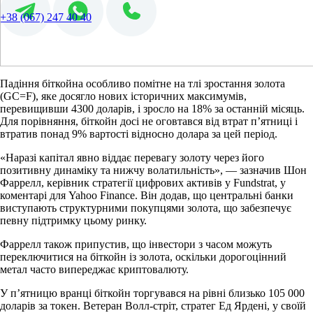
+38 (067) 247 40 40
Падіння біткойна особливо помітне на тлі зростання золота
(GC=F), яке досягло нових історичних максимумів,
перевищивши 4300 доларів, і зросло на 18% за останній місяць.
Для порівняння, біткойн досі не оговтався від втрат п’ятниці і
втратив понад 9% вартості відносно долара за цей період.
«Наразі капітал явно віддає перевагу золоту через його
позитивну динаміку та нижчу волатильність», — зазначив Шон
Фаррелл, керівник стратегії цифрових активів у Fundstrat, у
коментарі для Yahoo Finance. Він додав, що центральні банки
виступають структурними покупцями золота, що забезпечує
певну підтримку цьому ринку.
Фаррелл також припустив, що інвестори з часом можуть
переключитися на біткойн із золота, оскільки дорогоцінний
метал часто випереджає криптовалюту.
У п’ятницю вранці біткойн торгувався на рівні близько 105 000
доларів за токен. Ветеран Волл-стріт, стратег Ед Ярдені, у своїй