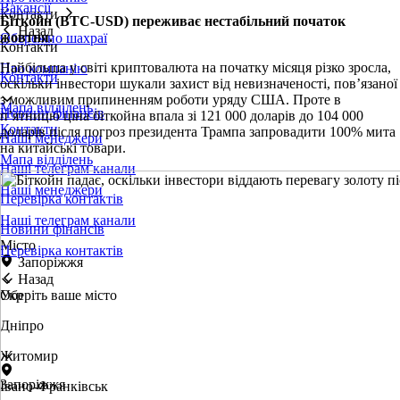
Вакансії
Контакти
Біткойн (BTC-USD) переживає нестабільний початок
Назад
жовтня.
Обережно шахраї
Контакти
Найбільша у світі криптовалюта на початку місяця різко зросла,
Про компанію
Контакти
оскільки інвестори шукали захист від невизначеності, пов’язаної
з можливим припиненням роботи уряду США. Проте в
Мапа відділень
Новини фінансів
п’ятницю ціна біткойна впала зі 121 000 доларів до 104 000
Контакти
доларів після погроз президента Трампа запровадити 100% мита
Наші менеджери
на китайські товари.
Мапа відділень
Наші телеграм канали
Наші менеджери
Перевірка контактів
Наші телеграм канали
Новини фінансів
Місто
Перевірка контактів
Запоріжжя
Назад
Оберіть ваше місто
Укр
Дніпро
Житомир
Запоріжжя
Івано-Франківськ